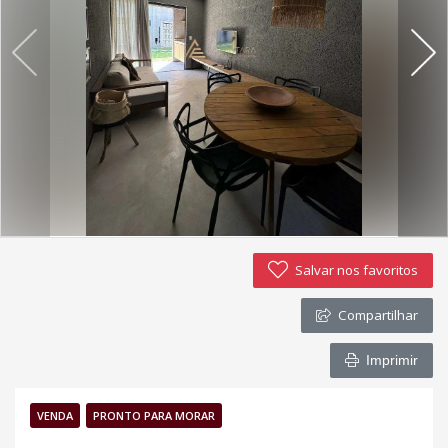
Política de privacidade
Simulador de financiamento
Negocie seu imóvel
Imóveis favoritos
Contato
Salvar nos favoritos
Compartilhar
Imprimir
VENDA
PRONTO PARA MORAR