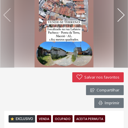
Política de privacidade
Simulador de financiamento
Negocie seu imóvel
Imóveis favoritos
Contato
Salvar nos favoritos
Compartilhar
Imprimir
EXCLUSIVO
VENDA
OCUPADO
ACEITA PERMUTA