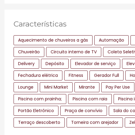
Características
Aquecimento de chuveiros a gás
Automação
Chuveirão
Circuito interno de TV
Coleta Selet
Delivery
Depósito
Elevador de serviço
Elev
Fechadura elétrica
Fitness
Gerador Full
Ho
Lounge
Mini Market
Mirante
Pay Per Use
Piscina com prainha;
Piscina com raia
Piscina 
Portão Eletrônico
Praça de convívio
Sala do c
Terraço descoberto
Torneira com arejador
Ze