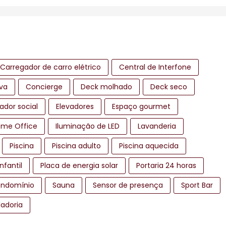
Carregador de carro elétrico
Central de Interfone
iva
Concierge
Deck molhado
Deck seco
ador social
Elevadores
Espaço gourmet
me Office
Iluminação de LED
Lavanderia
Piscina
Piscina adulto
Piscina aquecida
infantil
Placa de energia solar
Portaria 24 horas
ondomínio
Sauna
Sensor de presença
Sport Bar
ladoria