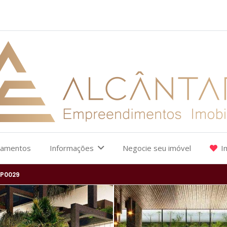
çamentos
Informações
Negocie seu imóvel
I
P0029