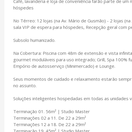
Café, lavanderia e loja de conveniência farão parte de um
hóspedes
No Térreo: 12 lojas (na Av. Mário de Gusmão) - 2 lojas (na 
sala VIP de espera para hóspedes, Recepção geral com pé
Subsolo humanizado.
Na Cobertura: Piscina com 48m de extensão e vista infini
gourmet moduláveis para uso integrado; Grill, Spa 100% f
Empório de autosserviço (Minimercado) e Lounge.
Seus momentos de cuidado e relaxamento estarão sempr
no assunto.
Soluções inteligentes hospedadas em todas as unidades v
Terminação 01. 56m² | Studio Master
Terminações 02 a 11. De 22 a 29m²
Terminações 12 a 18. De 22 a 29m²
Terminação 19. 45m² | Studio Master