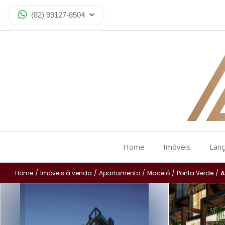
(82) 99127-8504
Home
Imóveis
Lan
Home
/
Imóveis à venda
/
Apartamento
/
Maceió
/
Ponta Verde
/
A