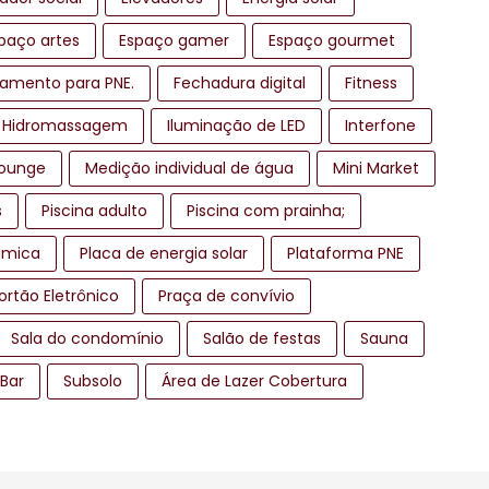
paço artes
Espaço gamer
Espaço gourmet
namento para PNE.
Fechadura digital
Fitness
Hidromassagem
Iluminação de LED
Interfone
ounge
Medição individual de água
Mini Market
s
Piscina adulto
Piscina com prainha;
âmica
Placa de energia solar
Plataforma PNE
ortão Eletrônico
Praça de convívio
Sala do condomínio
Salão de festas
Sauna
 Bar
Subsolo
Área de Lazer Cobertura