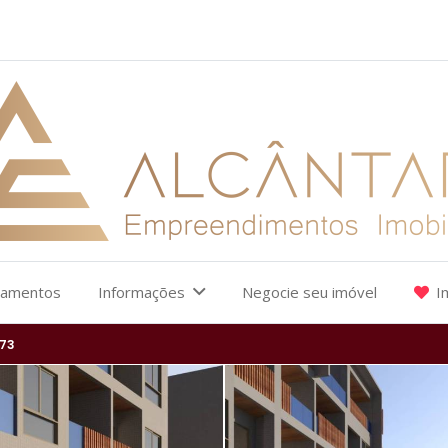
çamentos
Informações
Negocie seu imóvel
I
73