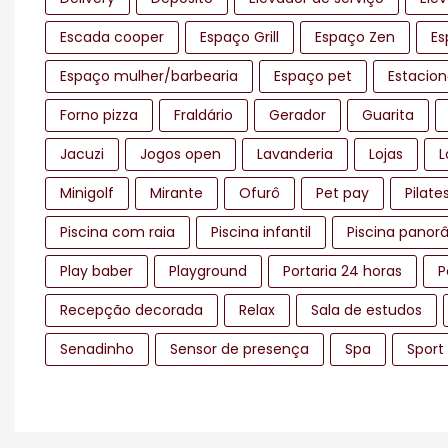
Escada cooper
Espaço Grill
Espaço Zen
Es
Espaço mulher/barbearia
Espaço pet
Estacio
Forno pizza
Fraldário
Gerador
Guarita
Jacuzi
Jogos open
Lavanderia
Lojas
L
Minigolf
Mirante
Ofurô
Pet pay
Pilate
Piscina com raia
Piscina infantil
Piscina panor
Play baber
Playground
Portaria 24 horas
P
Recepção decorada
Relax
Sala de estudos
Senadinho
Sensor de presença
Spa
Sport