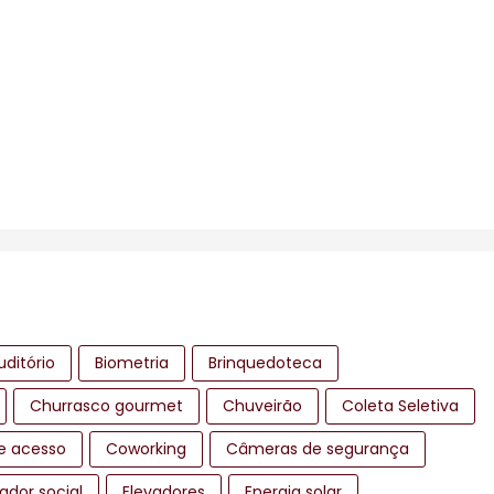
uditório
Biometria
Brinquedoteca
Churrasco gourmet
Chuveirão
Coleta Seletiva
e acesso
Coworking
Câmeras de segurança
ador social
Elevadores
Energia solar