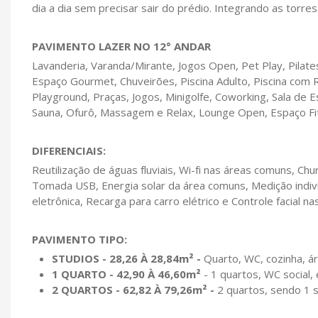
dia a dia sem precisar sair do prédio. Integrando as torres
PAVIMENTO LAZER NO 12° ANDAR
Lavanderia, Varanda/Mirante, Jogos Open, Pet Play, Pilat
Espaço Gourmet, Chuveirões, Piscina Adulto, Piscina com Ra
Playground, Praças, Jogos, Minigolfe, Coworking, Sala d
Sauna, Ofurô, Massagem e Relax, Lounge Open, Espaço Fit
DIFERENCIAIS:
Reutilização de águas fluviais, Wi-fi nas áreas comuns, Chu
Tomada USB, Energia solar da área comuns, Medição indiv
eletrônica, Recarga para carro elétrico e Controle facial n
PAVIMENTO TIPO:
STUDIOS - 28,26 À 28,84m² -
Quarto, WC, cozinha, ár
1 QUARTO - 42,90 À 46,60m²
- 1 quartos, WC social, 
2 QUARTOS - 62,82 À 79,26m² -
2 quartos, sendo 1 su