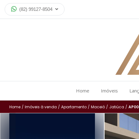
(82) 99127-8504
Home
Imóveis
Lan
Home
/
Imóveis à venda
/
Apartamento
/
Maceió
/
Jatiúca
/
AP00