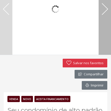
Política de privacidade
Simulador de financiamento
Negocie seu imóvel
Imóveis favoritos
Contato
Salvar nos favoritos
Compartilhar
Imprimir
VENDA
NOVO
ACEITA FINANCIAMENTO
Seu condomínio de alto padrão