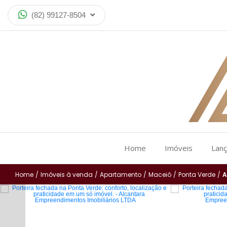
(82) 99127-8504
Home
Imóveis
Lan
Home
/
Imóveis à venda
/
Apartamento
/
Maceió
/
Ponta Verde
/
A