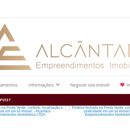
çamentos
Informações
Negocie seu imóvel
I
P0137