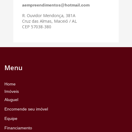
aempreendimentos@hotmail.com
R. Ouvidor Mendonça, 381A
Cruz das Almas, Maceió / AL
CEP 57038-380
Menu
Home
Imóveis
Aluguel
Encomende seu imóvel
Equipe
Financiamento