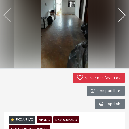
Política de privacidade
Simulador de financiamento
Negocie seu imóvel
Imóveis favoritos
Contato
Salvar nos favoritos
Compartilhar
Imprimir
EXCLUSIVO
VENDA
DESOCUPADO
ACEITA FINANCIAMENTO