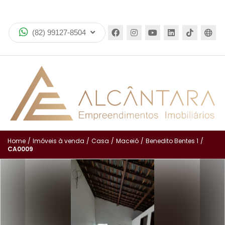
Home
(82) 99127-8504
Imóveis
Lançamentos
Aluguel
Aluguel
Encomende seu imóvel
Home
/
Imóveis à venda
/
Casa
/
Maceió
/
Benedito Bentes 1
/
CA0009
Equipe
Financiamento
Negocie seu imóvel