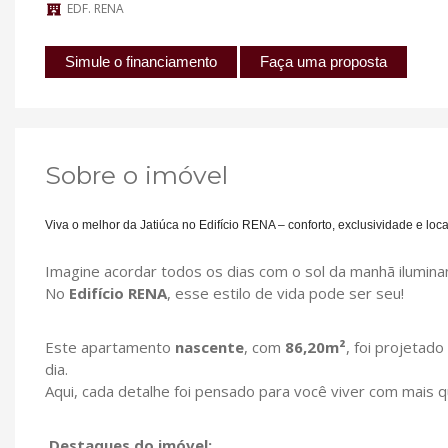
EDF. RENA
Simule o financiamento
Faça uma proposta
Sobre o imóvel
Viva o melhor da Jatiúca no Edifício RENA – conforto, exclusividade e loca
Imagine acordar todos os dias com o sol da manhã iluminan
No
Edifício RENA
, esse estilo de vida pode ser seu!
Este apartamento
nascente
, com
86,20m²
, foi projetad
dia.
Aqui, cada detalhe foi pensado para você viver com mais q
Destaques do imóvel: