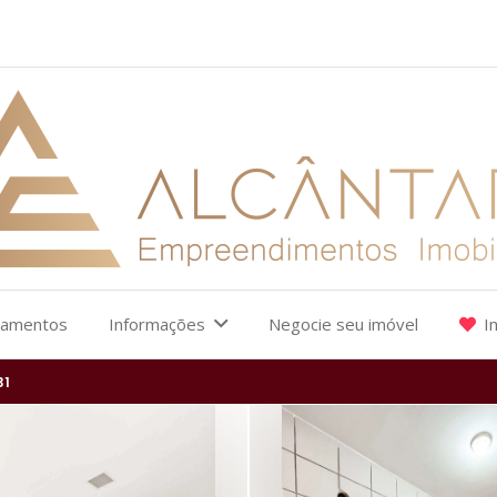
çamentos
Informações
Negocie seu imóvel
I
31