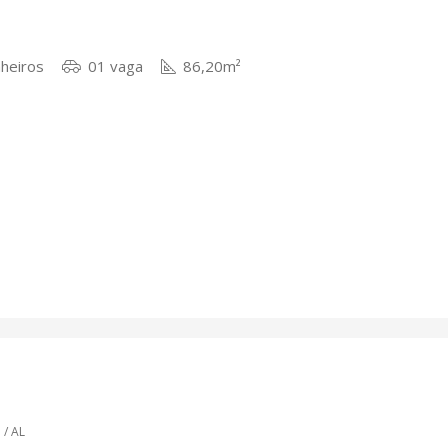
heiros
01 vaga
86,20m²
 / AL