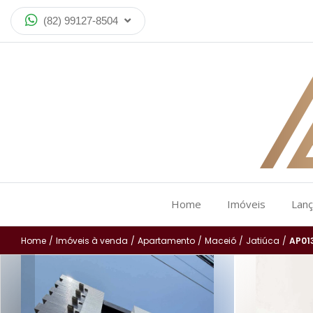
(82) 99127-8504
Home
Imóveis
Lan
Home
/
Imóveis à venda
/
Apartamento
/
Maceió
/
Jatiúca
/
AP01