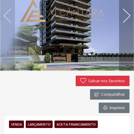
Política de privacidade
Simulador de financiamento
Negocie seu imóvel
Imóveis favoritos
Contato
Salvar nos favoritos
Compartilhar
Imprimir
VENDA
LANÇAMENTO
ACEITA FINANCIAMENTO