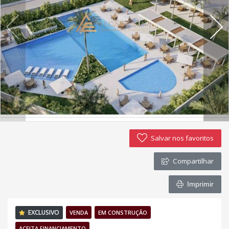
Política de privacidade
Simulador de financiamento
Negocie seu imóvel
Imóveis favoritos
Contato
Salvar nos favoritos
Compartilhar
Imprimir
EXCLUSIVO
VENDA
EM CONSTRUÇÃO
ACEITA FINANCIAMENTO