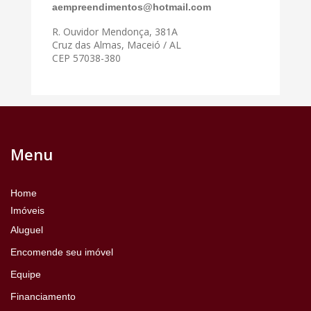
aempreendimentos@hotmail.com
R. Ouvidor Mendonça, 381A
Cruz das Almas, Maceió / AL
CEP 57038-380
Menu
Home
Imóveis
Aluguel
Encomende seu imóvel
Equipe
Financiamento