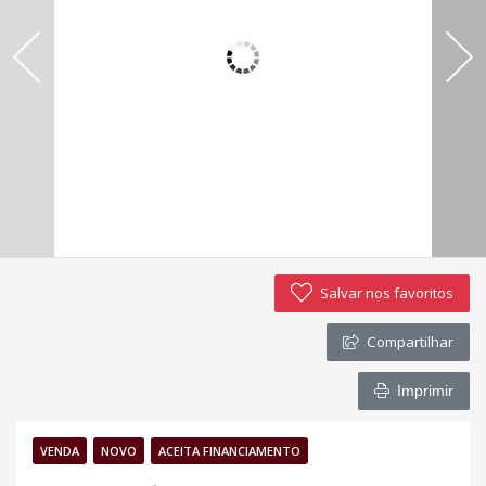
Política de privacidade
Simulador de financiamento
Negocie seu imóvel
Imóveis favoritos
Contato
Salvar nos favoritos
Compartilhar
Imprimir
VENDA
NOVO
ACEITA FINANCIAMENTO