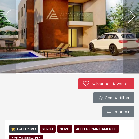
Política de privacidade
Simulador de financiamento
Negocie seu imóvel
Imóveis favoritos
Contato
Salvar nos favoritos
Compartilhar
Imprimir
EXCLUSIVO
VENDA
NOVO
ACEITA FINANCIAMENTO
ACEITA PERMUTA