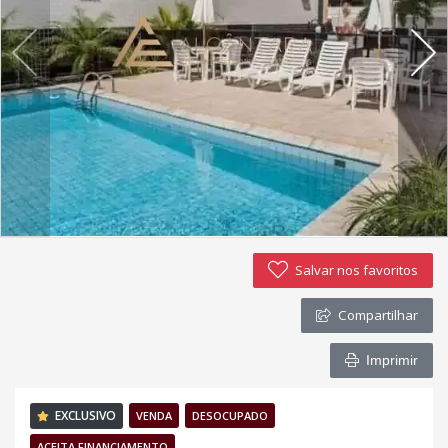
Política de privacidade
Simulador de financiamento
Negocie seu imóvel
Imóveis favoritos
Contato
Salvar nos favoritos
Compartilhar
Imprimir
EXCLUSIVO
VENDA
DESOCUPADO
ACEITA FINANCIAMENTO