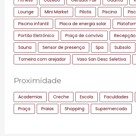
Fitness
Gazebo
Gerador Full
Guarita
Lounge
Mini Market
Pilotis
Piscina
Pis
Piscina infantil
Placa de energia solar
Platafor
Portão Eletrônico
Praça de convívio
Recepção
Sauna
Sensor de presença
Spa
Subsolo
Torneira com arejador
Vaso San Desc Seletiva
Proximidade
Academias
Creche
Escola
Faculdades
Praça
Praias
Shopping
Supermercado