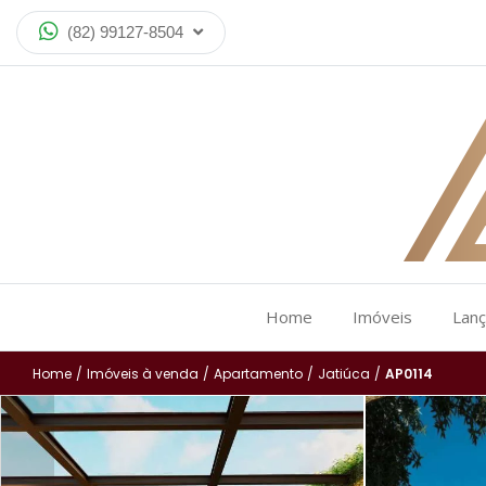
(82) 99127-8504
Home
Imóveis
Lan
Home
/
Imóveis à venda
/
Apartamento
/
Jatiúca
/
AP0114