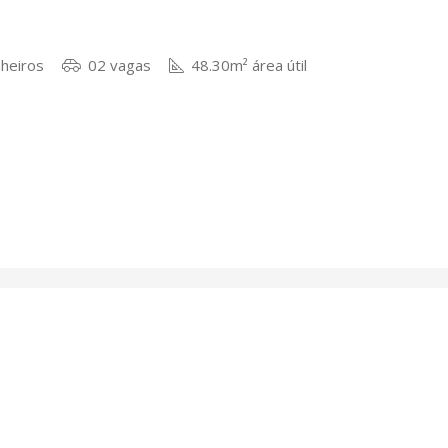
heiros
02 vagas
48.30m² área útil