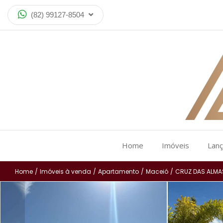
(82) 99127-8504
Home
Imóveis
Lan
Home
/
Imóveis à venda
/
Apartamento
/
Maceió
/
CRUZ DAS ALMA