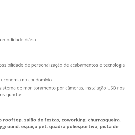
 comodidade diária
ossibilidade de personalização de acabamentos e tecnologia
m economia no condomínio
 sistema de monitoramento por câmeras, instalação USB nos
nos quartos
o rooftop
,
salão de festas
,
coworking
,
churrasqueira
,
ayground
,
espaço pet
,
quadra poliesportiva
,
pista de