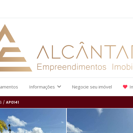
çamentos
Informações
Negocie seu imóvel
I
S
/
AP0141