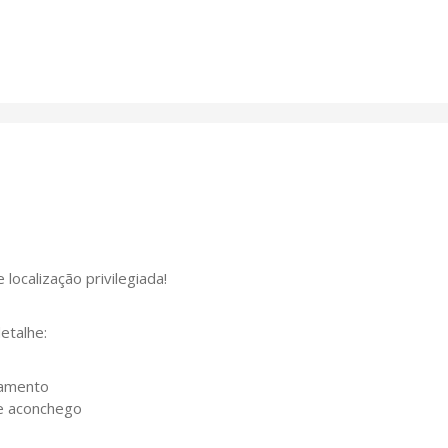
 localização privilegiada!
etalhe:
xamento
 e aconchego