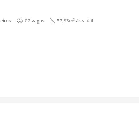
eiros
02 vagas
57,83m² área útil