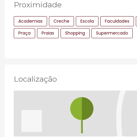
Proximidade
Academias
Creche
Escola
Faculdades
Praça
Praias
Shopping
Supermercado
Localização