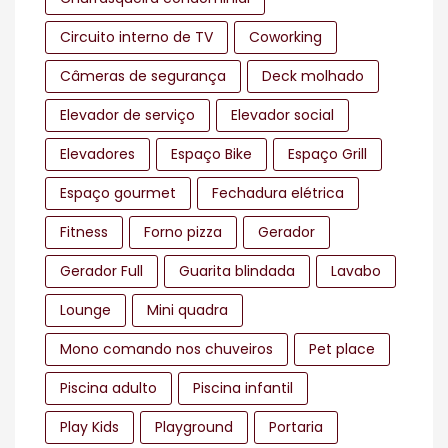
Circuito interno de TV
Coworking
Câmeras de segurança
Deck molhado
Elevador de serviço
Elevador social
Elevadores
Espaço Bike
Espaço Grill
Espaço gourmet
Fechadura elétrica
Fitness
Forno pizza
Gerador
Gerador Full
Guarita blindada
Lavabo
Lounge
Mini quadra
Mono comando nos chuveiros
Pet place
Piscina adulto
Piscina infantil
Play Kids
Playground
Portaria