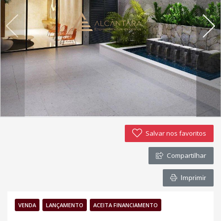
Política de privacidade
Simulador de financiamento
Negocie seu imóvel
Imóveis favoritos
Contato
Salvar nos favoritos
Compartilhar
Imprimir
VENDA
LANÇAMENTO
ACEITA FINANCIAMENTO