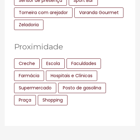
Sensor de presença
Sport Bar
Torneira com arejador
Varanda Gourmet
Zeladoria
Proximidade
Creche
Escola
Faculdades
Farmácia
Hospitais e Clínicas
Supermercado
Posto de gasolina
Praça
Shopping