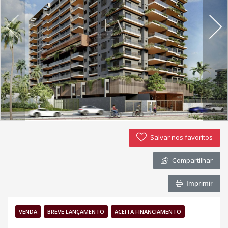
Política de privacidade
Simulador de financiamento
Negocie seu imóvel
Imóveis favoritos
Contato
Salvar nos favoritos
Compartilhar
Imprimir
VENDA
BREVE LANÇAMENTO
ACEITA FINANCIAMENTO