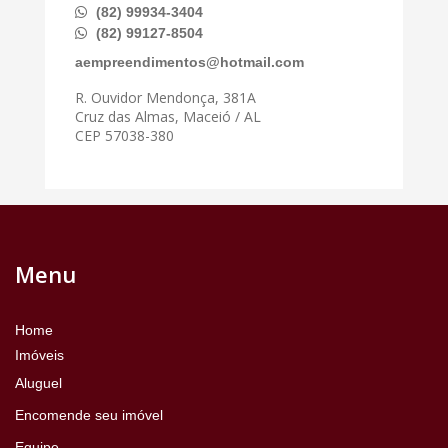
(82) 99934-3404
(82) 99127-8504
aempreendimentos@hotmail.com
R. Ouvidor Mendonça, 381A
Cruz das Almas, Maceió / AL
CEP 57038-380
Menu
Home
Imóveis
Aluguel
Encomende seu imóvel
Equipe