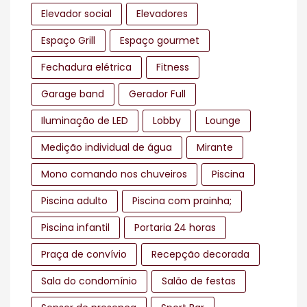
Elevador social
Elevadores
Espaço Grill
Espaço gourmet
Fechadura elétrica
Fitness
Garage band
Gerador Full
Iluminação de LED
Lobby
Lounge
Medição individual de água
Mirante
Mono comando nos chuveiros
Piscina
Piscina adulto
Piscina com prainha;
Piscina infantil
Portaria 24 horas
Praça de convívio
Recepção decorada
Sala do condomínio
Salão de festas