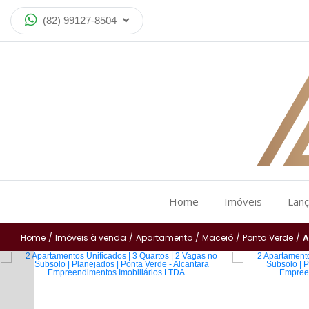
(82) 99127-8504
Home
Imóveis
Lan
Home
/
Imóveis à venda
/
Apartamento
/
Maceió
/
Ponta Verde
/
A