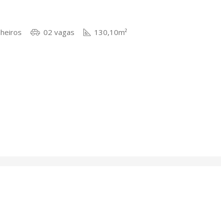
heiros
02 vagas
130,10m²