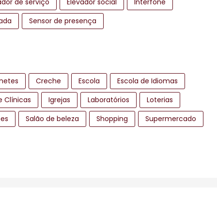
ador de serviço
Elevador social
Interfone
ada
Sensor de presença
netes
Creche
Escola
Escola de Idiomas
e Clínicas
Igrejas
Laboratórios
Loterias
tes
Salão de beleza
Shopping
Supermercado