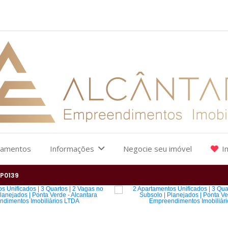
çamentos
Informações
Negocie seu imóvel
I
P0139