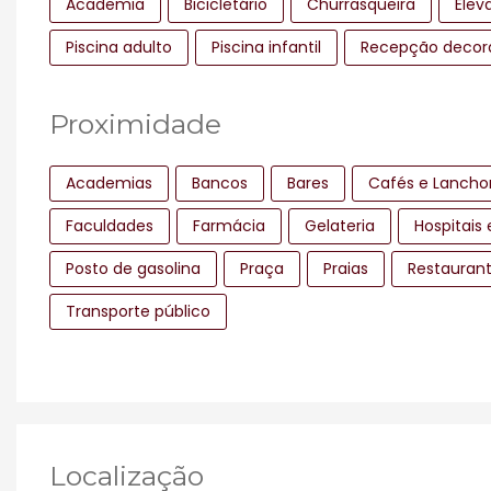
Academia
Bicicletário
Churrasqueira
Elev
Piscina adulto
Piscina infantil
Recepção decor
Proximidade
Academias
Bancos
Bares
Cafés e Lancho
Faculdades
Farmácia
Gelateria
Hospitais 
Posto de gasolina
Praça
Praias
Restauran
Transporte público
Localização