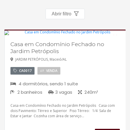
Política de privacidade
Abrir filtro
Simulador de financiamento
Negocie seu imóvel
Casa em Condomínio Fechado no
Imóveis favoritos
Disponível
Jardim Petrópolis
JARDIM PETRÓPOLIS, Maceió/AL
Contato
CA0017
VENDA
4 dormitórios, sendo 1 suíte
2 banheiros
3 vagas
240m²
Casa em Condomínio Fechado no Jardim Petrópolis Casa com
dois Pavimento: Térreo e Superior Piso Térreo: 1/4 Sala de
Estar e Jantar Cozinha com área de serviço...