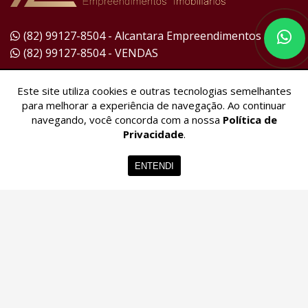
(82) 99127-8504 - Alcantara Empreendimentos
(82) 99127-8504 - VENDAS
aempreendimentos@hotmail.com
Este site utiliza cookies e outras tecnologias semelhantes
para melhorar a experiência de navegação. Ao continuar
navegando, você concorda com a nossa
Política de
Segunda à Sexta
Privacidade
.
8h00 às 18h00
Sábado
Home
Imóveis
Contato
Menu
ENTENDI
8h00 às 13h00
R. Ouvidor Mendonça , 381A
Cruz das Almas , Maceió / AL
CEP 57038-380
CRECI 9445J