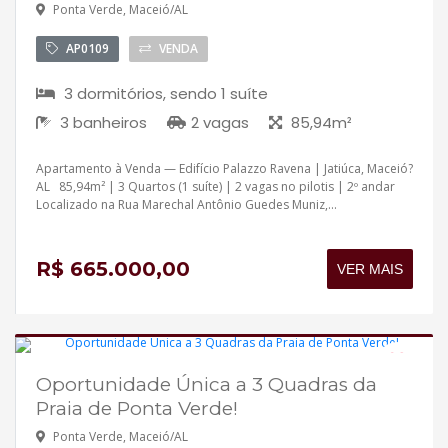
Ponta Verde, Maceió/AL
AP0109
VENDA
3 dormitórios, sendo 1 suíte
3 banheiros
2 vagas
85,94m²
Apartamento à Venda — Edifício Palazzo Ravena | Jatiúca, Maceió?
AL 85,94m² | 3 Quartos (1 suíte) | 2 vagas no pilotis | 2º andar
Localizado na Rua Marechal Antônio Guedes Muniz,...
R$ 665.000,00
VER MAIS
Oportunidade Única a 3 Quadras da
Pronto para morar
Praia de Ponta Verde!
Aceita financiamento
Ponta Verde, Maceió/AL