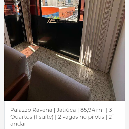
Palazzo Ravena | Jatiúca | 85,94 m² | 3
Quartos (1 suíte) | 2 vagas no pilotis | 2º
andar