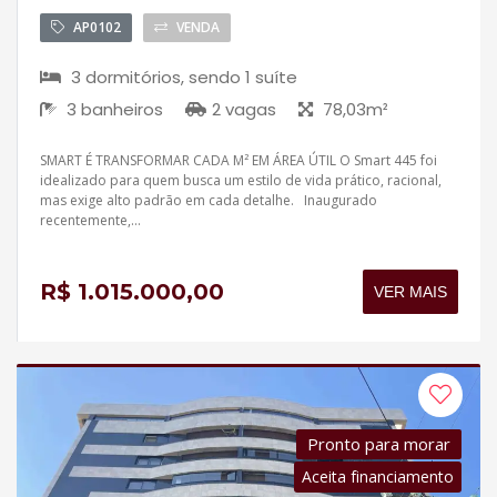
Aceita financiamento
AP0102
VENDA
3 dormitórios, sendo 1 suíte
3 banheiros
2 vagas
78,03m²
SMART É TRANSFORMAR CADA M² EM ÁREA ÚTIL O Smart 445 foi
idealizado para quem busca um estilo de vida prático, racional,
mas exige alto padrão em cada detalhe. Inaugurado
recentemente,...
R$ 1.015.000,00
VER MAIS
Pronto para morar
Aceita financiamento