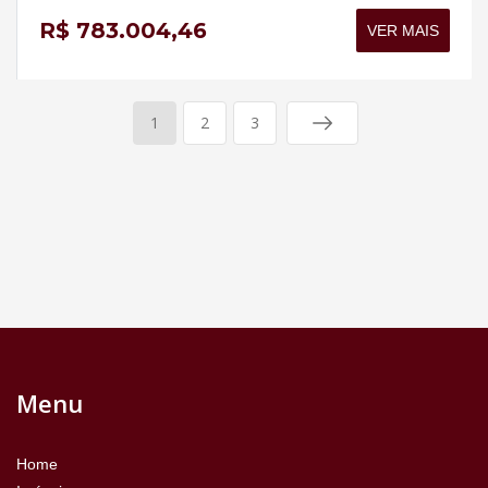
R$ 783.004,46
VER MAIS
1
2
3
Menu
Home