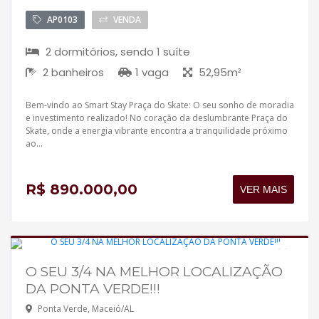
AP0103
VENDA
2 dormitórios, sendo 1 suíte
2 banheiros
1 vaga
52,95m²
Bem-vindo ao Smart Stay Praça do Skate: O seu sonho de moradia
e investimento realizado! No coração da deslumbrante Praça do
Skate, onde a energia vibrante encontra a tranquilidade próximo
ao...
R$ 890.000,00
VER MAIS
O SEU 3/4 NA MELHOR LOCALIZAÇÃO
Pronto para morar
DA PONTA VERDE!!!
IMPERDÍVEL
Ponta Verde, Maceió/AL