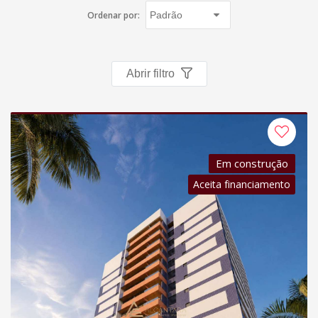
Política de privacidade
Ordenar por:
Simulador de financiamento
Abrir filtro
Negocie seu imóvel
Imóveis favoritos
Contato
Em construção
Aceita financiamento