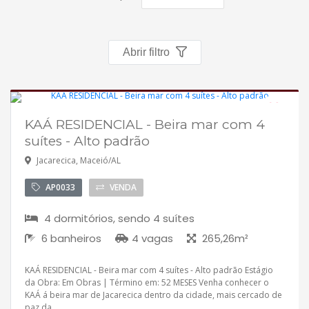
Política de privacidade
Simulador de financiamento
Abrir filtro
Negocie seu imóvel
Imóveis favoritos
KAÁ RESIDENCIAL - Beira mar com 4
Em construção
suítes - Alto padrão
Contato
Aceita financiamento
Jacarecica, Maceió/AL
AP0033
VENDA
4 dormitórios, sendo 4 suítes
6 banheiros
4 vagas
265,26m²
KAÁ RESIDENCIAL - Beira mar com 4 suítes - Alto padrão Estágio
da Obra: Em Obras | Término em: 52 MESES Venha conhecer o
KAÁ á beira mar de Jacarecica dentro da cidade, mais cercado de
paz da...