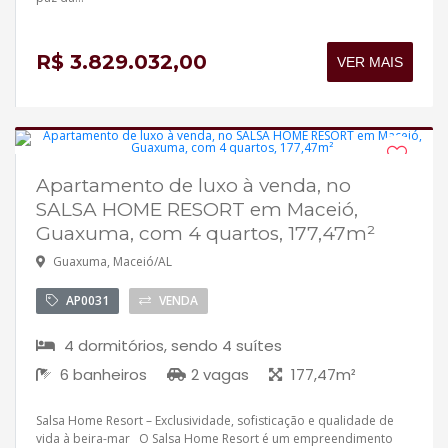
R$ 3.829.032,00
VER MAIS
Apartamento de luxo à venda, no
Em construção
SALSA HOME RESORT em Maceió,
Aceita financiamento
Guaxuma, com 4 quartos, 177,47m²
Guaxuma, Maceió/AL
AP0031
VENDA
4 dormitórios, sendo 4 suítes
6 banheiros
2 vagas
177,47m²
Salsa Home Resort – Exclusividade, sofisticação e qualidade de
vida à beira-mar O Salsa Home Resort é um empreendimento