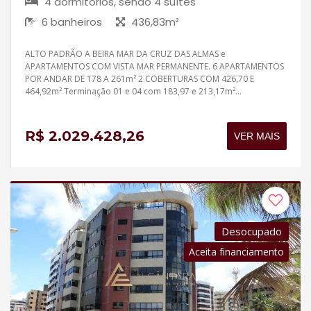
4 dormitórios, sendo 4 suítes
6 banheiros
436,83m²
ALTO PADRÃO A BEIRA MAR DA CRUZ DAS ALMAS e
APARTAMENTOS COM VISTA MAR PERMANENTE. 6 APARTAMENTOS
POR ANDAR DE 178 A 261m² 2 COBERTURAS COM 426,70 E
464,92m² Terminação 01 e 04 com 183,97 e 213,17m²...
R$ 2.029.428,26
VER MAIS
Desocupado
Aceita financiamento