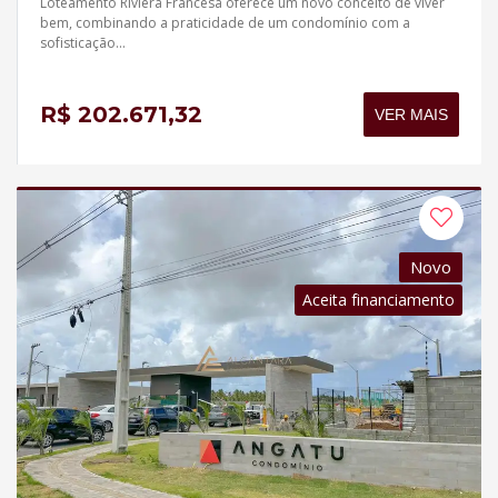
Loteamento Riviera Francesa oferece um novo conceito de viver
bem, combinando a praticidade de um condomínio com a
sofisticação...
R$ 202.671,32
VER MAIS
Novo
Aceita financiamento