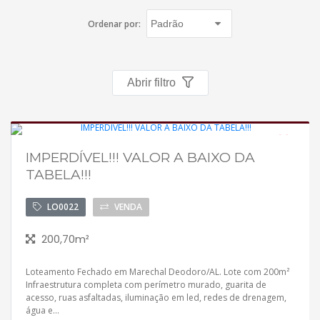
Política de privacidade
Ordenar por:
Simulador de financiamento
Negocie seu imóvel
Abrir filtro
Imóveis favoritos
Contato
IMPERDÍVEL!!! VALOR A BAIXO DA
Em construção
TABELA!!!
Aceita financiamento
LO0022
VENDA
200,70m²
Loteamento Fechado em Marechal Deodoro/AL. Lote com 200m²
Infraestrutura completa com perímetro murado, guarita de
acesso, ruas asfaltadas, iluminação em led, redes de drenagem,
água e...