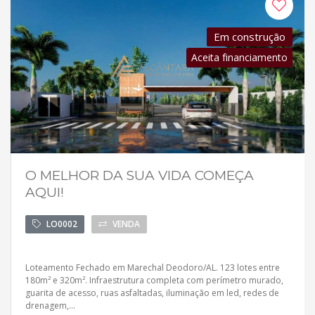
Em construção
Aceita financiamento
O MELHOR DA SUA VIDA COMEÇA
AQUI!
LO0002
VENDA
Loteamento Fechado em Marechal Deodoro/AL. 123 lotes entre
180m² e 320m². Infraestrutura completa com perímetro murado,
guarita de acesso, ruas asfaltadas, iluminação em led, redes de
drenagem,...