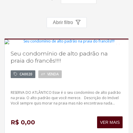
Política de privacidade
Simulador de financiamento
Abrir filtro
Negocie seu imóvel
Imóveis favoritos
Seu condomínio de alto padrão na
Novo
praia do francês!!!!
Contato
Aceita financiamento
CA0020
VENDA
RESERVA DO ATLÂNTICO Esse é o seu condomínio de alto padrão
na praia. O alto padrão que você merece. Descrição do Imóvel
Você sempre quis morar na praia mas não encontrava nada...
R$ 0,00
VER MAIS