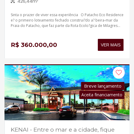
426,44m²
Sinta o prazer de viver essa experiência O Patacho Eco Residence
e? o primeiro loteamento fechado construi?do a? beira-mar da
Praia do Patacho, que faz parte da Rota Ecolo?gica de Milagres...
R$ 360.000,00
VER MAIS
Breve lançamento
Aceita financiamento
KENAI - Entre o mar e a cidade, fique