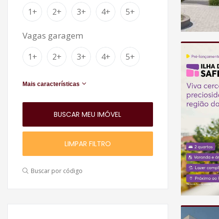
1+
2+
3+
4+
5+
Vagas garagem
1+
2+
3+
4+
5+
Mais características
LIMPAR FILTRO
Buscar por código