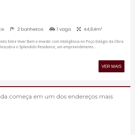
te
2 banheiros
1 vaga
44,64m²
eito Entre Viver Bem e Investir com Inteligência no Poço Estágio da Obra:
Descubra o Splendido Residence, um empreendimento...
VER MAIS
 vida começa em um dos endereços mais