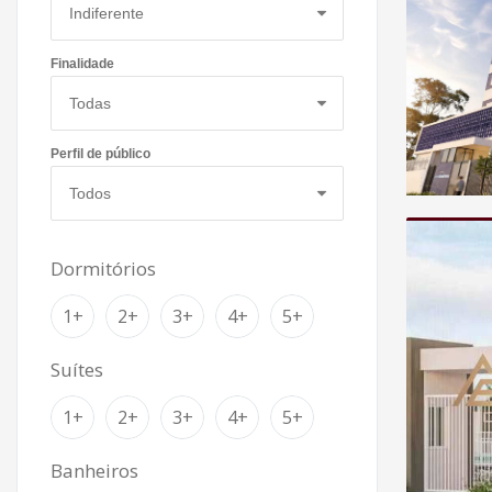
Finalidade
Perfil de público
Dormitórios
1+
2+
3+
4+
5+
Suítes
1+
2+
3+
4+
5+
Banheiros