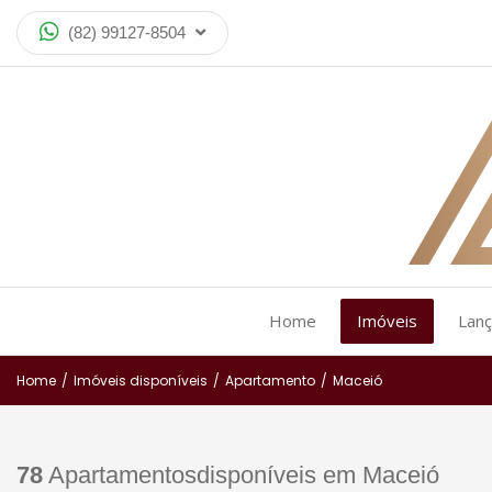
(82) 99127-8504
Home
Imóveis
Lan
Home
/
Imóveis disponíveis
/
Apartamento
/
Maceió
78
Apartamentosdisponíveis em Maceió