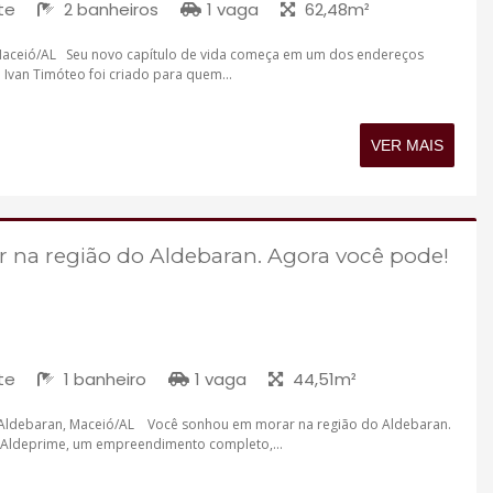
te
2 banheiros
1 vaga
62,48m²
, Maceió/AL Seu novo capítulo de vida começa em um dos endereços
Ivan Timóteo foi criado para quem...
VER MAIS
na região do Aldebaran. Agora você pode!
te
1 banheiro
1 vaga
44,51m²
Aldebaran, Maceió/AL Você sonhou em morar na região do Aldebaran.
Aldeprime, um empreendimento completo,...