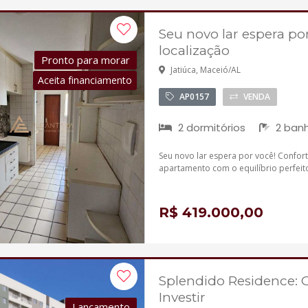
Seu novo lar espera po
localização
Pronto para morar
Jatiúca, Maceió/AL
Aceita financiamento
AP0157
VENDA
2 dormitórios
2 banh
Seu novo lar espera por você! Confor
apartamento com o equilíbrio perfeito
R$ 419.000,00
Splendido Residence: O
Investir
Lançamento