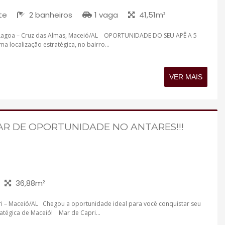
te
2 banheiros
1 vaga
41,51m²
 Lagoa – Cruz das Almas, Maceió/AL OPORTUNIDADE DO SEU APÊ A 5
localização estratégica, no bairro...
VER MAIS
AR DE OPORTUNIDADE NO ANTARES!!!
36,88m²
 – Maceió/AL Chegou a oportunidade ideal para você conquistar seu
atégica de Maceió! Mar de Capri...