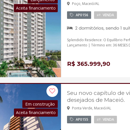
Poço, Maceió/AL
Aceita financiamento
AP0156
VENDA
2 dormitórios, sendo 1 suí
Splendido Residence: O Equilíbrio Perf
Lançamento | Término em: 36 MESES 
R$ 365.999,90
Seu novo capítulo de
desejados de Maceió.
Em construção
Ponta Verde, Maceió/AL
Aceita financiamento
AP0155
VENDA