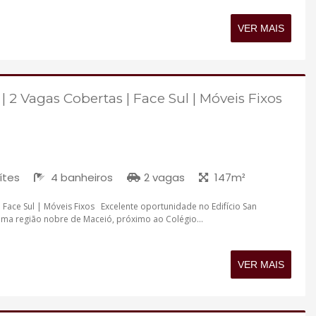
VER MAIS
 | 2 Vagas Cobertas | Face Sul | Móveis Fixos
ítes
4 banheiros
2 vagas
147m²
| Face Sul | Móveis Fixos Excelente oportunidade no Edifício San
uma região nobre de Maceió, próximo ao Colégio...
VER MAIS