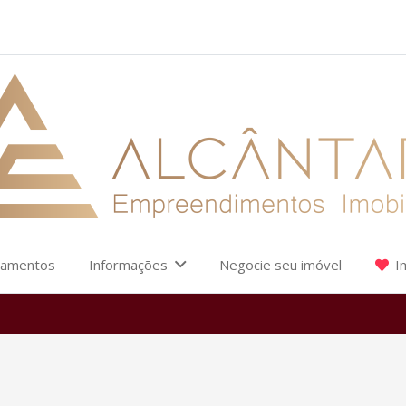
çamentos
Informações
Negocie seu imóvel
I